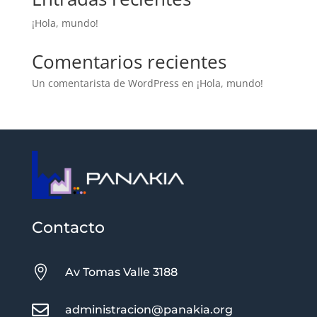
¡Hola, mundo!
Comentarios recientes
Un comentarista de WordPress
en
¡Hola, mundo!
Contacto

Av Tomas Valle 3188

administracion@panakia.org